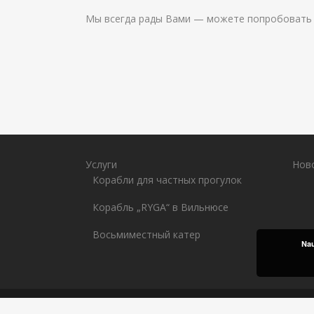
Мы всегда рады Вами — можете попробовать 
Услуги
Нов
Корабли для частных прогулок
Корабль „RYGA“ в Вильнюсе
Восьмиместный катер
Nau