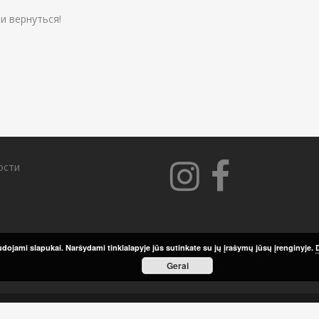
и вернуться!
ости
dojami slapukai. Naršydami tinklalapyje jūs sutinkate su jų įrašymų jūsų įrenginyje.
Gerai
© 1991-2025 BARTA UAB - All rights reserved.