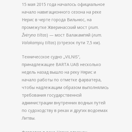
15 мая 2015 года началось официальное
начало навигационного сезона на реке
Нерис в черте города Вильнюс, на
промежутке Жверинасский мост (
лит.
Žvėryno tiltas
) — мост Валакампяй (
лит.
Valakampių tiltas
) (отрезок пути 7,5 км).
Техничесское судно „VILNIS“,
принадлежащее BARTA UAB несколько
недель назад вышло на реку Нярис и
начало работы по отметке фарватера,
чтобы надлежащим образом выполнялись
требования государственной
администрации внутренних водных путей
по судоходству в реках и других водоемах
Литвы.