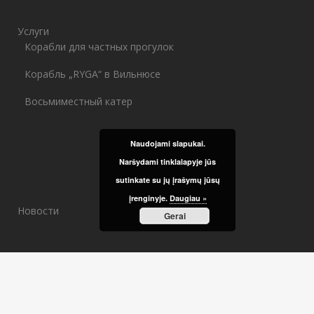
Услуги
Корабли для частных прогулок
Корабль „RYGA“ в Вильнюсе
Восьмиместный катер
Naudojami slapukai.
Naršydami tinklalapyje jūs
sutinkate su jų įrašymų jūsų
įrenginyje.
Daugiau »
Новости
Gerai