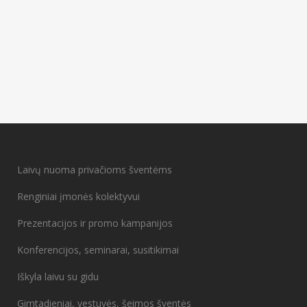
Laivų nuoma privačioms šventėms
Renginiai įmonės kolektyvui
Prezentacijos ir promo kampanijos
Konferencijos, seminarai, susitikimai
Iškyla laivu su gidu
Gimtadieniai, vestuvės, šeimos šventės