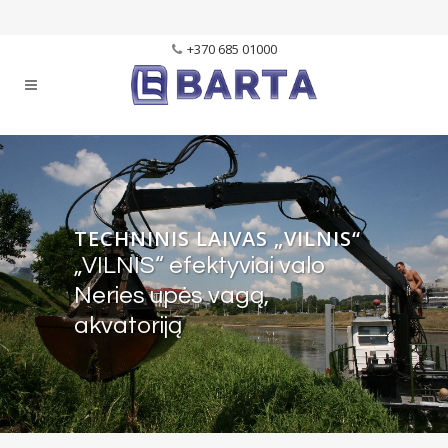
+370 685 01000
TECHNINIS LAIVAS „VILNIS“
„VILNIS“ efektyviai valo
Neries upės vagą,
akvatoriją