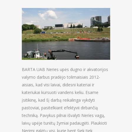
BARTA UAB Neries upės dugno ir akvatorijos
valymo darbus pradėjo tolimaisiais 2012-
aisiais, kad visi laivai, didesni kateriai ir
kateriukai kursuoti vandens keliu. Esame
įsitikinę, kad šį darbą reikalinga vykdyti
pastoviai, pasitelkiant efektyvii dirbančią
techniką. Pavykus pilnai išvalyti Neries vagą,
laivų upėje turėtų žymiai padaugėti. Plaukioti
Nerimi galėtų visi, kurie bent šiek tiek