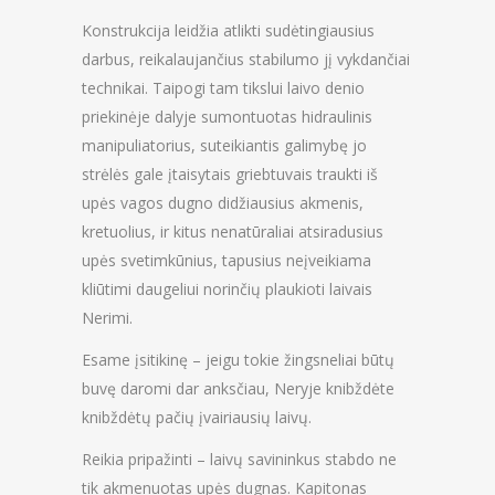
Konstrukcija leidžia atlikti sudėtingiausius
darbus, reikalaujančius stabilumo jį vykdančiai
technikai. Taipogi tam tikslui laivo denio
priekinėje dalyje sumontuotas hidraulinis
manipuliatorius, suteikiantis galimybę jo
strėlės gale įtaisytais griebtuvais traukti iš
upės vagos dugno didžiausius akmenis,
kretuolius, ir kitus nenatūraliai atsiradusius
upės svetimkūnius, tapusius neįveikiama
kliūtimi daugeliui norinčių plaukioti laivais
Nerimi.
Esame įsitikinę – jeigu tokie žingsneliai būtų
buvę daromi dar anksčiau, Neryje knibždėte
knibždėtų pačių įvairiausių laivų.
Reikia pripažinti – laivų savininkus stabdo ne
tik akmenuotas upės dugnas. Kapitonas