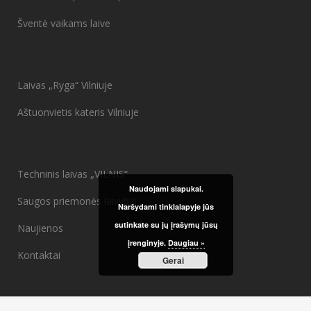
Šventė vaikams laive
Laivas „Ryga“ Vilniuje
Aštuonvietis kateris Vilniuje
Techninis laivas „VILNIS“
Naudojami slapukai.
Saugos priemonės laivybai
Naršydami tinklalapyje jūs
sutinkate su jų įrašymų jūsų
Naujienos
įrenginyje.
Daugiau »
Kontaktai
Gerai