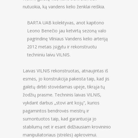
nutuokia, ką vandens kelio ženklai reiškia.
BARTA UAB kolektyvas, anot kapitono
Leono Benečio jau ketvirtą sezoną valo
pagrindinę Vilniaus Vandens kelio arteriją
2012 metais įsigytu ir rekonstruotu
techniniu laivu VILNIS.
Laivas VILNIS rekonstruotas, atnaujintas iš
esmės, jo konstrukcija pakeista taip, kad jis
galėtų dirbti stovėdamas upėje, tikrąja tų
žodžių prasme. Techninis laivas VILNIS,
vykdant darbus „stovi ant kojų”, kurios
pagamintos bendrovės meistrų ir
sumontuotos taip, kad garantuoja jo
stabilumą net ir esant didžiausiam krovininio
manipuliatoriaus (strėlės) apkrovimui.